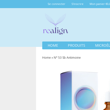
Se connecter
S'inscrire
Mon panier €0,
HOME
PRODUITS
MICROÉ
Home
»
N° 53 Sb Antimoine