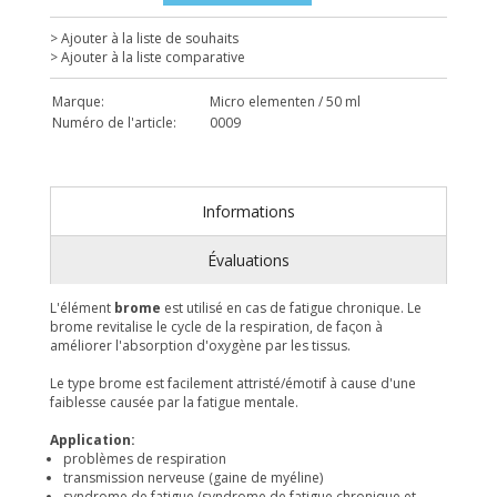
> Ajouter à la liste de souhaits
> Ajouter à la liste comparative
Marque:
Micro elementen / 50 ml
Numéro de l'article:
0009
Informations
Évaluations
L'élément
brome
est utilisé en cas de fatigue chronique. Le
brome revitalise le cycle de la respiration, de faςon à
améliorer l'absorption d'oxygène par les tissus.
Le type brome est facilement attristé/émotif à cause d'une
faiblesse causée par la fatigue mentale.
Application:
problèmes de respiration
transmission nerveuse (gaine de myéline)
syndrome de fatigue (syndrome de fatigue chronique et