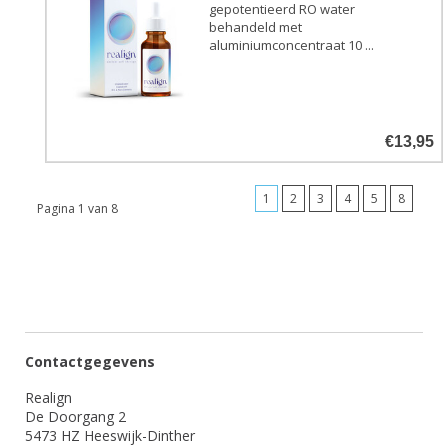
gepotentieerd RO water
behandeld met
aluminiumconcentraat 10 ...
€13,95
1
2
3
4
5
8
Pagina 1 van 8
Contactgegevens
Realign
De Doorgang 2
5473 HZ Heeswijk-Dinther